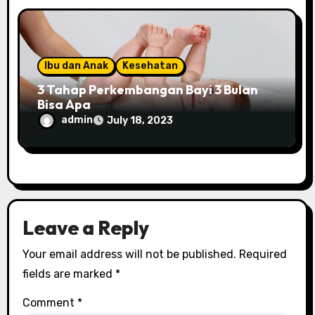
Ibu dan Anak
Kesehatan
3 Tahap Perkembangan Bayi 3 Bulan
Bisa Apa
admin
July 18, 2023
Leave a Reply
Your email address will not be published.
Required
fields are marked
*
Comment
*