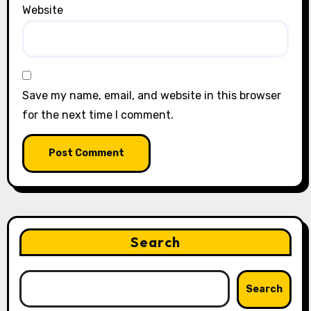
Website
Save my name, email, and website in this browser
for the next time I comment.
Search
Search