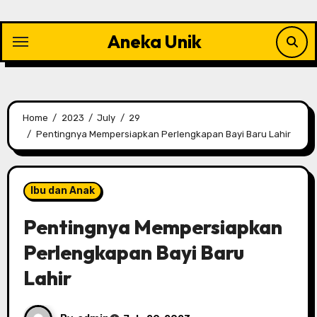
Skip
to
Aneka Unik
content
Home
2023
July
29
Pentingnya Mempersiapkan Perlengkapan Bayi Baru Lahir
Ibu dan Anak
Pentingnya Mempersiapkan
Perlengkapan Bayi Baru
Lahir