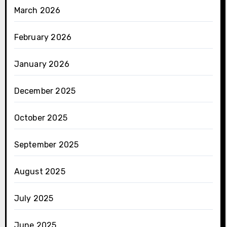
March 2026
February 2026
January 2026
December 2025
October 2025
September 2025
August 2025
July 2025
June 2025