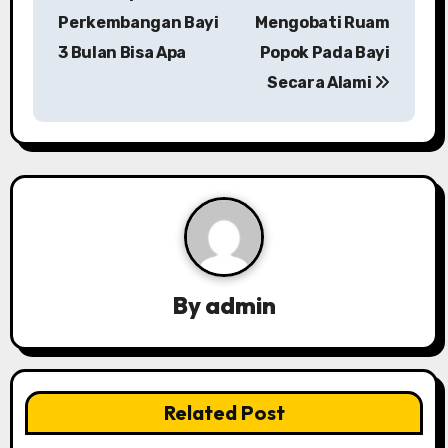
o
Perkembangan Bayi
Mengobati Ruam
s
3 Bulan Bisa Apa
Popok Pada Bayi
Secara Alami
t
n
a
v
i
g
By
admin
a
t
Related Post
i