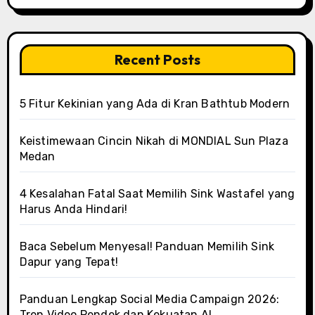
Recent Posts
5 Fitur Kekinian yang Ada di Kran Bathtub Modern
Keistimewaan Cincin Nikah di MONDIAL Sun Plaza
Medan
4 Kesalahan Fatal Saat Memilih Sink Wastafel yang
Harus Anda Hindari!
Baca Sebelum Menyesal! Panduan Memilih Sink
Dapur yang Tepat!
Panduan Lengkap Social Media Campaign 2026:
Tren Video Pendek dan Kekuatan AI