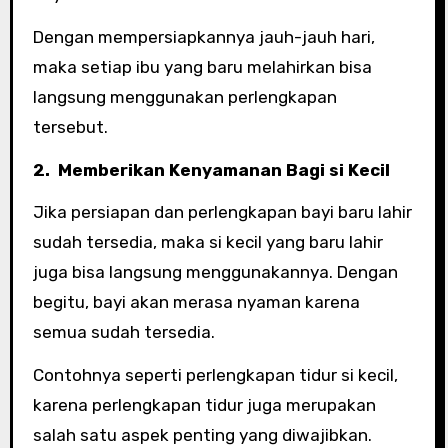
Dengan mempersiapkannya jauh-jauh hari,
maka setiap ibu yang baru melahirkan bisa
langsung menggunakan perlengkapan
tersebut.
2.
Memberikan Kenyamanan Bagi si Kecil
Jika persiapan dan perlengkapan bayi baru lahir
sudah tersedia, maka si kecil yang baru lahir
juga bisa langsung menggunakannya. Dengan
begitu, bayi akan merasa nyaman karena
semua sudah tersedia.
Contohnya seperti perlengkapan tidur si kecil,
karena perlengkapan tidur juga merupakan
salah satu aspek penting yang diwajibkan.