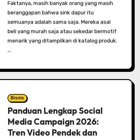
Faktanya, masih banyak orang yang masih
beranggapan bahwa sink dapur itu
semuanya adalah sama saja. Mereka asal
beli yang murah saja atau sekedar bermotif
menarik yang ditampilkan di katalog produk.
…
Bisnis
Panduan Lengkap Social
Media Campaign 2026:
Tren Video Pendek dan