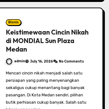
Bisnis
Keistimewaan Cincin Nikah
di MONDIAL Sun Plaza
Medan
admin
July 16, 2026
No Comments
Mencari cincin nikah menjadi salah satu
persiapan yang paling menyenangkan
sekaligus cukup menantang bagi banyak
pasangan. Di Kota Medan sendiri, pilihan
butik perhiasan cukup banyak. Salah satu