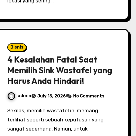
lokasi yang sering…
Bisnis
4 Kesalahan Fatal Saat
Memilih Sink Wastafel yang
Harus Anda Hindari!
admin
July 15, 2026
No Comments
Sekilas, memilih wastafel ini memang
terlihat seperti sebuah keputusan yang
sangat sederhana. Namun, untuk