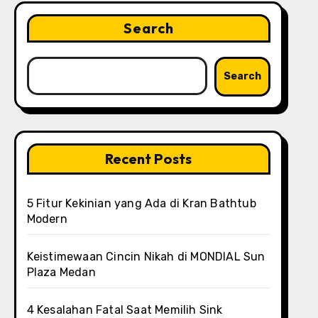
Search
Search
Recent Posts
5 Fitur Kekinian yang Ada di Kran Bathtub
Modern
Keistimewaan Cincin Nikah di MONDIAL Sun
Plaza Medan
4 Kesalahan Fatal Saat Memilih Sink