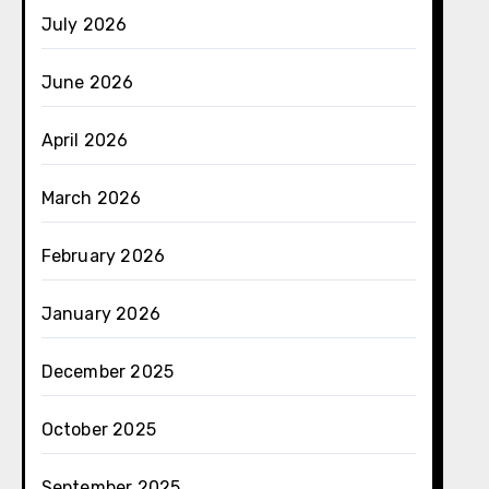
July 2026
June 2026
April 2026
March 2026
February 2026
January 2026
December 2025
October 2025
September 2025