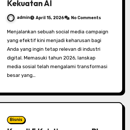
Kekuatan AI
admin
April 15, 2026
No Comments
Menjalankan sebuah social media campaign
yang efektif kini menjadi keharusan bagi
Anda yang ingin tetap relevan di industri
digital. Memasuki tahun 2026, lanskap
media sosial telah mengalami transformasi
besar yang…
Bisnis