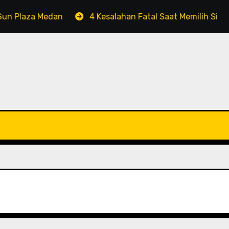
 Medan
4 Kesalahan Fatal Saat Memilih Sink Wastafel 