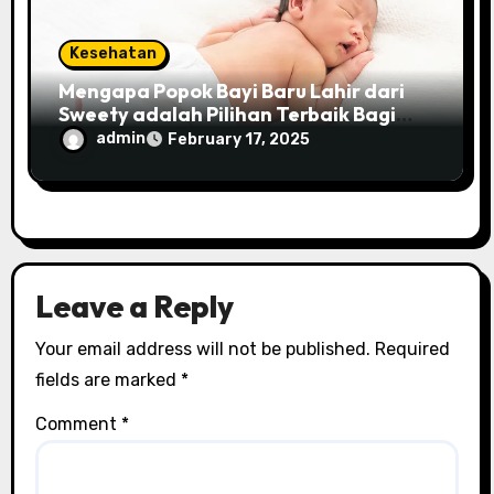
Kesehatan
Mengapa Popok Bayi Baru Lahir dari
Sweety adalah Pilihan Terbaik Bagi
Orangtua?
admin
February 17, 2025
Leave a Reply
Your email address will not be published.
Required
fields are marked
*
Comment
*