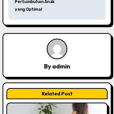
Pertumbuhan Anak
n
yang Optimal
a
v
i
g
a
By
admin
t
i
o
Related Post
n