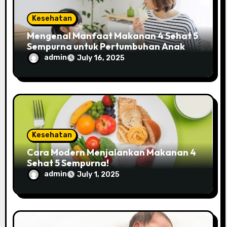
Kesehatan
Mengenal Manfaat Makanan 4 Sehat 5
Sempurna untuk Pertumbuhan Anak
yang Optimal
admin
July 16, 2025
Kesehatan
Cara Modern Menjalankan Makanan 4
Sehat 5 Sempurna!
admin
July 1, 2025