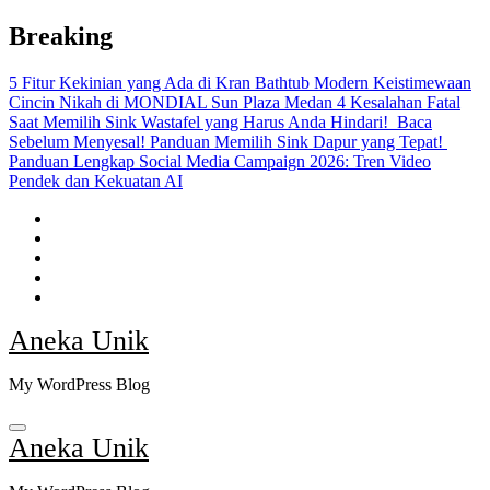
Skip
Breaking
to
content
5 Fitur Kekinian yang Ada di Kran Bathtub Modern
Keistimewaan
Cincin Nikah di MONDIAL Sun Plaza Medan
4 Kesalahan Fatal
Saat Memilih Sink Wastafel yang Harus Anda Hindari!
Baca
Sebelum Menyesal! Panduan Memilih Sink Dapur yang Tepat!
Panduan Lengkap Social Media Campaign 2026: Tren Video
Pendek dan Kekuatan AI
Aneka Unik
My WordPress Blog
Aneka Unik