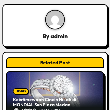
a
v
i
g
By
admin
a
t
Related Post
i
o
n
Bisnis
Keistimewaan Cincin Nikah di
MONDIAL Sun Plaza Medan