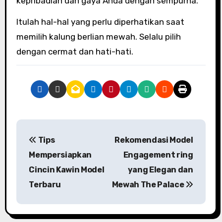
kepribadian dan gaya Anda dengan sempurna.
Itulah hal-hal yang perlu diperhatikan saat
memilih kalung berlian mewah. Selalu pilih
dengan cermat dan hati-hati.
P
Tips
Rekomendasi Model
o
Mempersiapkan
Engagement ring
s
Cincin Kawin Model
yang Elegan dan
Terbaru
Mewah The Palace
t
n