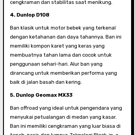
cengkraman dan stabilitas saat menikung.
4. Dunlop D108
Ban klasik untuk motor bebek yang terkenal
dengan ketahanan dan daya tahannya. Ban ini
memiliki kompon karet yang keras yang
membuatnya tahan lama dan cocok untuk
penggunaan sehari-hari. Alur ban yang
dirancang untuk memberikan performa yang
baik di jalan basah dan kering.
5. Dunlop Geomax MX33
Ban offroad yang ideal untuk pengendara yang
menyukai petualangan di medan yang kasar.
Ban ini memiliki cengkraman yang luar biasa di
tanah, pasir, dan lumpur. Teknologi Block-in-a-