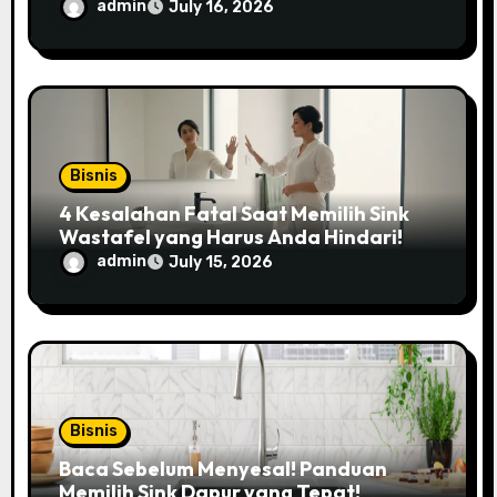
admin
July 16, 2026
Bisnis
4 Kesalahan Fatal Saat Memilih Sink
Wastafel yang Harus Anda Hindari!
admin
July 15, 2026
Bisnis
Baca Sebelum Menyesal! Panduan
Memilih Sink Dapur yang Tepat!