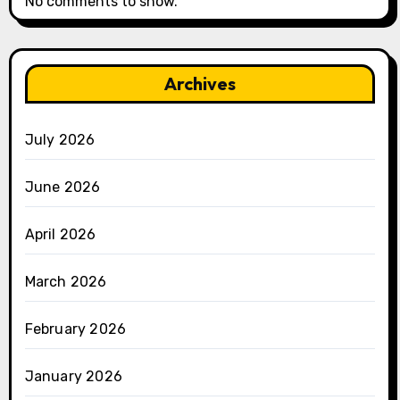
No comments to show.
Archives
July 2026
June 2026
April 2026
March 2026
February 2026
January 2026