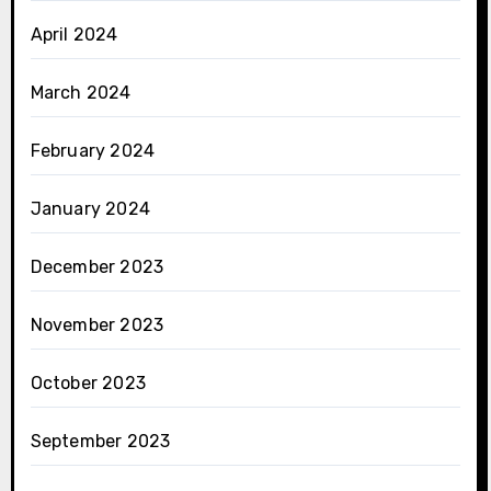
April 2024
March 2024
February 2024
January 2024
December 2023
November 2023
October 2023
September 2023