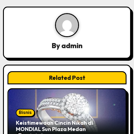
a
v
i
g
By
admin
a
t
Related Post
i
o
n
Bisnis
Keistimewaan Cincin Nikah di
MONDIAL Sun Plaza Medan